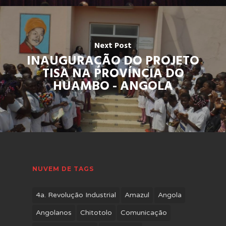
Next Post
INAUGURAÇÃO DO PROJETO
TISA NA PROVÍNCIA DO
HUAMBO - ANGOLA
NUVEM DE TAGS
4a. Revolução Industrial
Amazul
Angola
Angolanos
Chitotolo
Comunicação