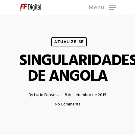
Skip
Menu
to
Close
main
Menu
content
ATUALIZE-SE
SINGULARIDADE
DE ANGOLA
By
Lucio Fonseca
8 de setembro de 2015
No Comments