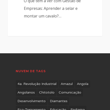
O que tem a ver com Gestão de
Empresas: Aprender a selar e
montar um cavalo?…
NUVEM DE TAGS
4a. Revolução Industrial
Amazul
Angola
Angolanos
Chitotolo
Comunicação
Desenvolvimento
Diamantes
Eco-Treinamento
Educação
Endiama