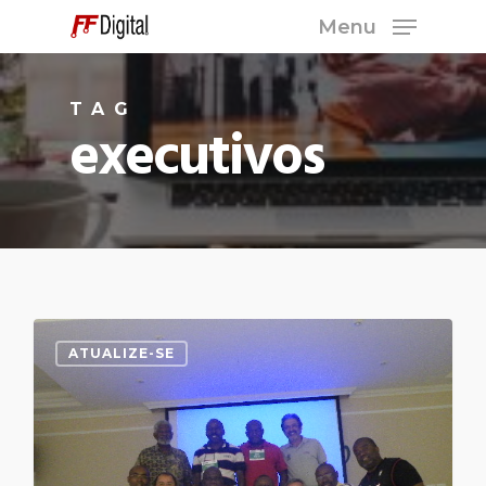
Skip
Menu
to
Close
main
Menu
TAG
content
executivos
ATUALIZE-SE