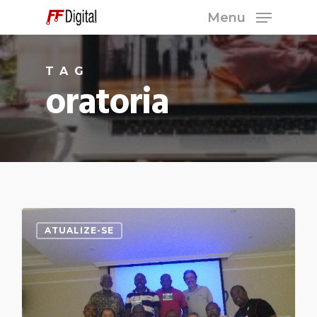
Skip
Menu
to
Close
main
Menu
TAG
content
oratoria
ATUALIZE-SE