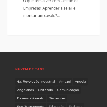
O que tem a ver com Gestão de
Empresas: Aprender a selar e
montar um cavalo?…
NUVEM DE TAGS
4a. Revolução Industrial
Amazul
Angola
Angolanos
Chitotolo
Comunicação
Desenvolvimento
Diamantes
Eco-Treinamento
Educação
Endiama