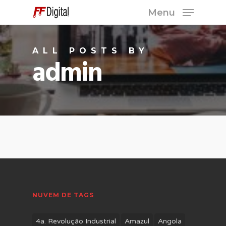
Skip
Menu
to
Close
main
Menu
ALL POSTS BY
content
admin
NUVEM DE TAGS
4a. Revolução Industrial
Amazul
Angola