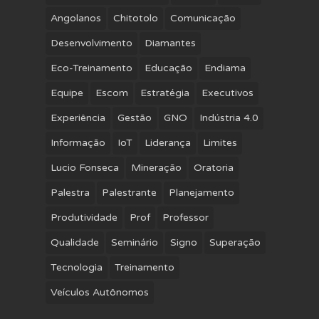
Angolanos
Chitotolo
Comunicação
Desenvolvimento
Diamantes
Eco-Treinamento
Educação
Endiama
Equipe
Escom
Estratégia
Executivos
Experiência
Gestão
GNO
Indústria 4.0
Informação
IoT
Liderança
Limites
Lucio Fonseca
Mineração
Oratoria
Palestra
Palestrante
Planejamento
Produtividade
Prof
Professor
Qualidade
Seminário
Signo
Superação
Tecnologia
Treinamento
Veículos Autônomos